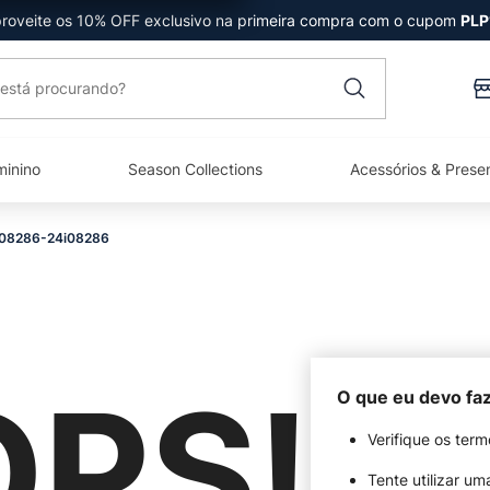
roveite os 10% OFF exclusivo na primeira compra com o cupom
PLP
está procurando?
minino
Season Collections
Acessórios & Prese
4i08286-24i08286
PS!
O que eu devo fa
Verifique os term
Tente utilizar um