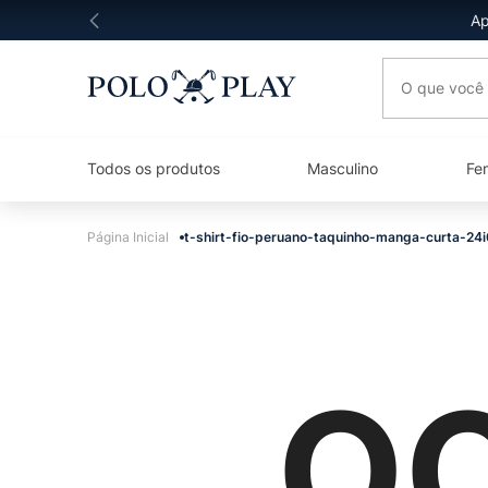
Ap
O que você 
Todos os produtos
Masculino
Fe
t-shirt-fio-peruano-taquinho-manga-curta-2
OO