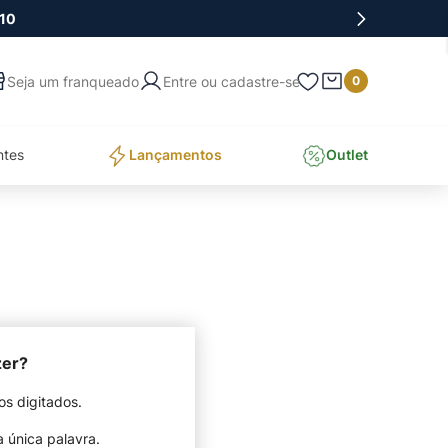
10
Entre ou cadastre-se
0
ntes
Lançamentos
Outlet
zer?
os digitados.
a única palavra.