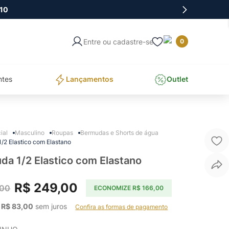
10
Entre ou cadastre-se
0
ntes
Lançamentos
Outlet
Masculino
Roupas
Bermudas e Shorts de água
/2 Elastico com Elastano
da 1/2 Elastico com Elastano
R$
249
,
00
00
ECONOMIZE
R$
166
,
00
 
R$
83
,
00
 sem juros    
Confira as formas de pagamento