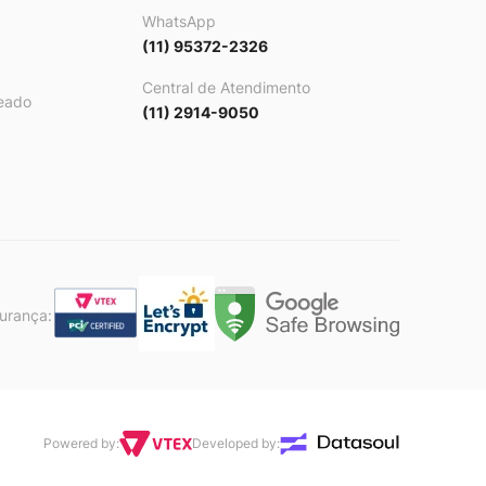
WhatsApp
(11) 95372-2326
Central de Atendimento
eado
(11) 2914-9050
gurança:
Powered by:
Developed by: