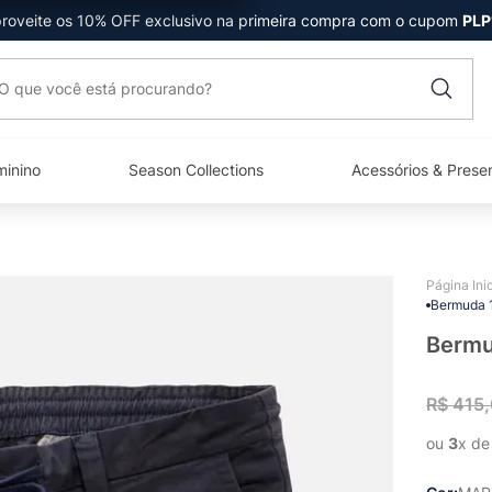
roveite os 10% OFF exclusivo na primeira compra com o cupom
PLP
que você está procurando?
minino
Season Collections
Acessórios & Prese
Bermuda 1
Bermu
R$
415
,
ou 
3
x de