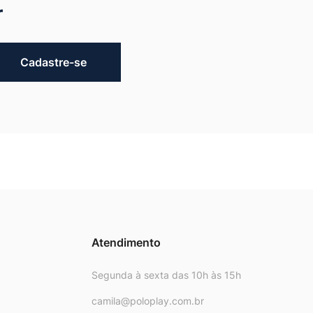
r
Cadastre-se
Atendimento
Segunda à sexta das 10h às 15h
camila@poloplay.com.br