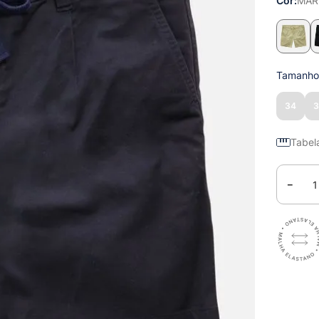
Cor
MAR
Tamanh
34
Tabel
－