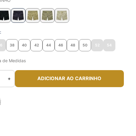
INHO
o
36
38
40
42
44
46
48
50
52
54
a de Medidas
＋