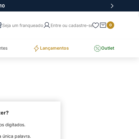
10
Entre ou cadastre-se
0
ntes
Lançamentos
Outlet
zer?
os digitados.
a única palavra.