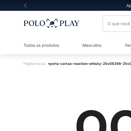
Ap
O que você 
Todos os produtos
Masculino
Fe
porta-cartao-reaction-whisky-25v08396-25v
OO