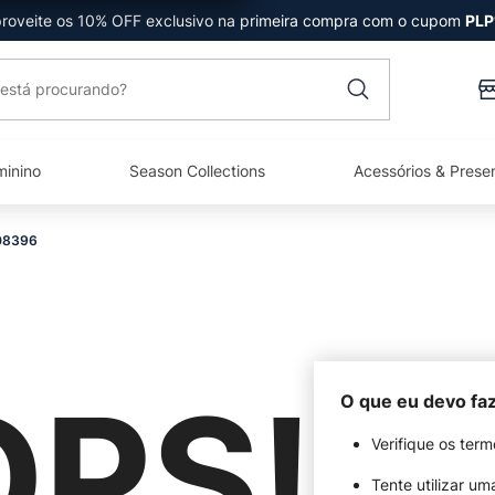
roveite os 10% OFF exclusivo na primeira compra com o cupom
PLP
está procurando?
minino
Season Collections
Acessórios & Prese
08396
PS!
O que eu devo fa
Verifique os term
Tente utilizar um