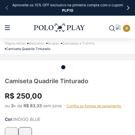
Aproveite os 10% OFF exclusivo na primeira compra com o cupom
PLP10
0
Masculino
Roupas
Camisetas e T-shirts
Camiseta Quadrile Tinturado
Camiseta Quadrile Tinturado
R$
250
,
00
ou 
3
x de 
R$
83
,
33
 sem juros    
Confira as formas de pagamento
Cor
INDIGO BLUE