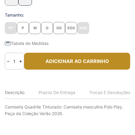
Tamanho
PP
P
M
G
GG
EGG
XGG
Tabela de Medidas
ADICIONAR AO CARRINHO
－
＋
Descrição
Prazos De Entrega
Trocas E Devoluções
Camiseta Quadrile Tinturado: Camiseta masculina Polo Play.
Peça da Coleção Verão 2026.