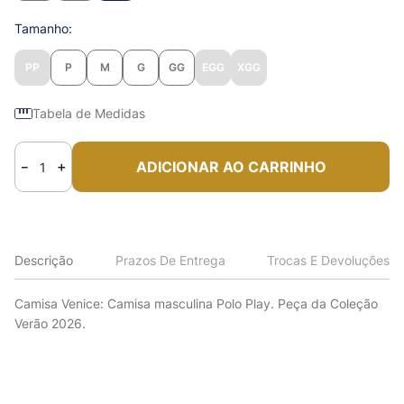
Tamanho
PP
P
M
G
GG
EGG
XGG
Tabela de Medidas
ADICIONAR AO CARRINHO
－
＋
Descrição
Prazos De Entrega
Trocas E Devoluções
Camisa Venice: Camisa masculina Polo Play. Peça da Coleção
Verão 2026.