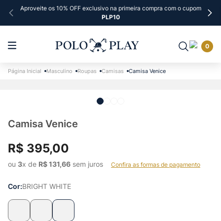
Aproveite os 10% OFF exclusivo na primeira compra com o cupom
PLP10
0
Masculino
Roupas
Camisas
Camisa Venice
Camisa Venice
R$
395
,
00
ou 
3
x de 
R$
131
,
66
 sem juros    
Confira as formas de pagamento
Cor
BRIGHT WHITE