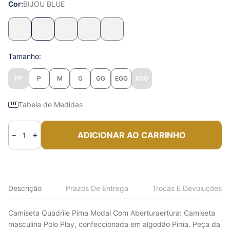
Cor
BIJOU BLUE
Tamanho
PP
P
M
G
GG
EGG
XGG
Tabela de Medidas
ADICIONAR AO CARRINHO
－
＋
Descrição
Prazos De Entrega
Trocas E Devoluções
Camiseta Quadrile Pima Modal Com Aberturaertura: Camiseta
masculina Polo Play, confeccionada em algodão Pima. Peça da