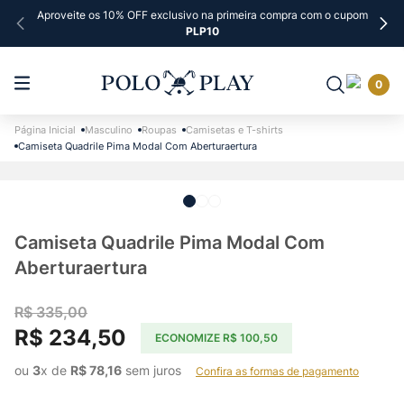
Aproveite os 10% OFF exclusivo na primeira compra com o cupom
PLP10
0
Masculino
Roupas
Camisetas e T-shirts
Camiseta Quadrile Pima Modal Com Aberturaertura
Camiseta Quadrile Pima Modal Com
Aberturaertura
R$
335
,
00
R$
234
,
50
ECONOMIZE
R$
100
,
50
ou 
3
x de 
R$
78
,
16
 sem juros    
Confira as formas de pagamento