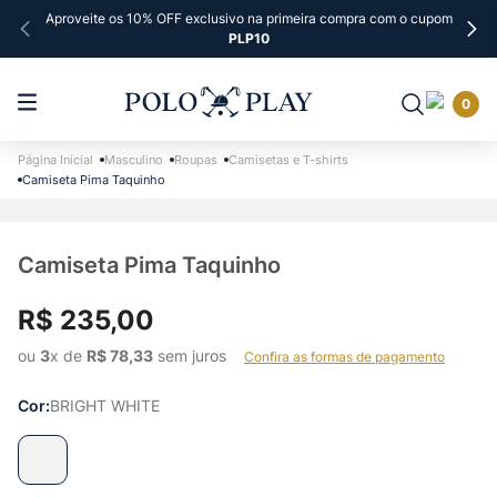
Aproveite os 10% OFF exclusivo na primeira compra com o cupom
PLP10
0
Masculino
Roupas
Camisetas e T-shirts
Camiseta Pima Taquinho
Camiseta Pima Taquinho
R$
235
,
00
ou 
3
x de 
R$
78
,
33
 sem juros    
Confira as formas de pagamento
Cor
BRIGHT WHITE