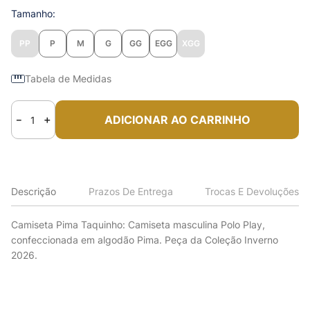
Tamanho
PP
P
M
G
GG
EGG
XGG
Tabela de Medidas
ADICIONAR AO CARRINHO
－
＋
Descrição
Prazos De Entrega
Trocas E Devoluções
Camiseta Pima Taquinho: Camiseta masculina Polo Play,
confeccionada em algodão Pima. Peça da Coleção Inverno
2026.