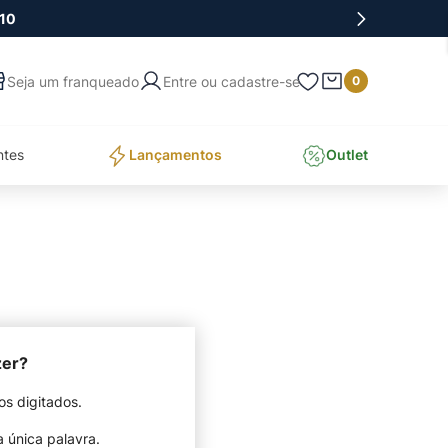
10
Entre ou cadastre-se
0
ntes
Lançamentos
Outlet
zer?
os digitados.
a única palavra.