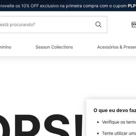
roveite os 10% OFF exclusivo na primeira compra com o cupom
PLP
está procurando?
minino
Season Collections
Acessórios & Prese
PS!
O que eu devo fa
Verifique os term
Tente utilizar um