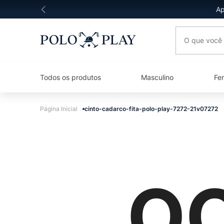
Ap
O que você 
Todos os produtos
Masculino
Fe
cinto-cadarco-fita-polo-play-7272-21v07272
OO