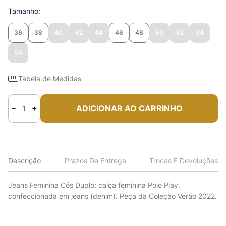
Tamanho
36
38
40
42
44
46
48
50
52
34
54
Tabela de Medidas
ADICIONAR AO CARRINHO
－
＋
Descrição
Prazos De Entrega
Trocas E Devoluções
Jeans Feminina Cós Duplo: calça feminina Polo Play,
confeccionada em jeans (denim). Peça da Coleção Verão 2022.