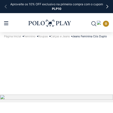
Aproveite os 10% OFF exclusivo na primeira compra com o cupom
PLP10
0
Feminino
Roupas
Calças e Jeans
Jeans Feminina Cós Duplo