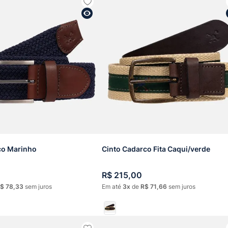
ico Marinho
Cinto Cadarco Fita Caqui/verde
R$
215
,
00
$
78
,
33
sem juros
Em até
3
de
R$
71
,
66
sem juros