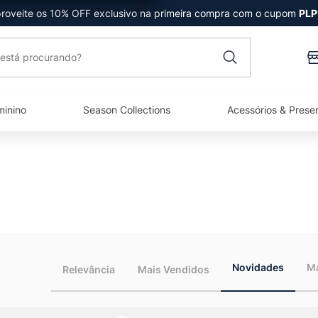
roveite os 10% OFF exclusivo na primeira compra com o cupom
PLP
está procurando?
minino
Season Collections
Acessórios & Prese
Relevância
Mais Vendidos