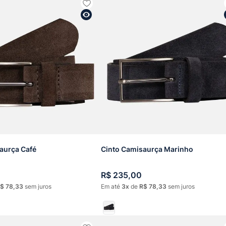
aurça Café
Cinto Camisaurça Marinho
R$
235
,
00
$
78
,
33
sem juros
Em até
3
de
R$
78
,
33
sem juros