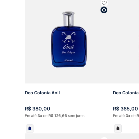
Deo Colonia Anil
Deo Colonia
R$
380
,
00
R$
365
,
00
Em até
3
de
R$
126
,
66
sem juros
Em até
3
de
R