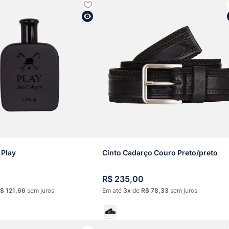
 Play
Cinto Cadarço Couro Preto/preto
R$
235
,
00
$
121
,
66
sem juros
Em até
3
de
R$
78
,
33
sem juros