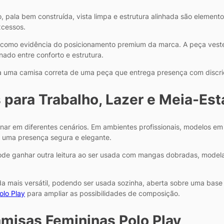
no, pala bem construída, vista limpa e estrutura alinhada são eleme
xcessos.
 como evidência do posicionamento premium da marca. A peça veste 
nado entre conforto e estrutura.
ia uma camisa correta de uma peça que entrega presença com discri
para Trabalho, Lazer e Meia-Es
ar em diferentes cenários. Em ambientes profissionais, modelos em 
r uma presença segura e elegante.
de ganhar outra leitura ao ser usada com mangas dobradas, modela
da mais versátil, podendo ser usada sozinha, aberta sobre uma ba
olo Play
para ampliar as possibilidades de composição.
isas Femininas Polo Play