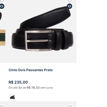
Cinto Dois Passantes Preto
R$
235
,
00
Em até
3
de
R$
78
,
33
sem juros