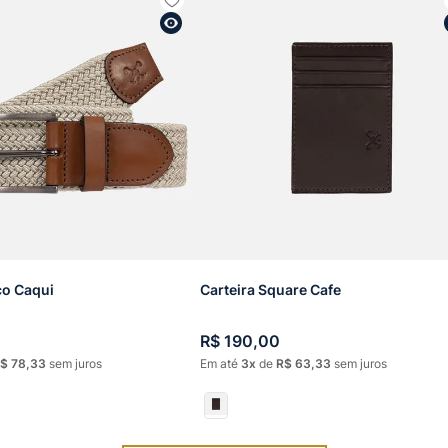
co Caqui
Carteira Square Cafe
R$
190
,
00
$
78
,
33
sem juros
Em até
3
de
R$
63
,
33
sem juros