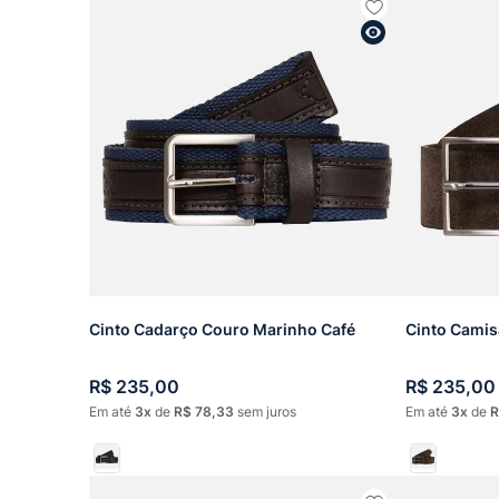
Cinto Cadarço Couro Marinho Café
Cinto Camis
R$
235
,
00
R$
235
,
00
Em até
3
de
R$
78
,
33
sem juros
Em até
3
de
R