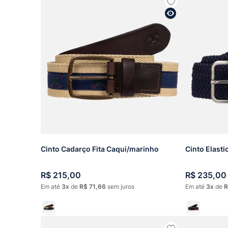
Cinto Cadarço Fita Caqui/marinho
Cinto Elast
R$
215
,
00
R$
235
,
00
Em até
3
de
R$
71
,
66
sem juros
Em até
3
de
R