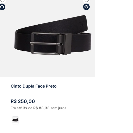
Cinto Dupla Face Preto
R$
250
,
00
Em até
3
de
R$
83
,
33
sem juros