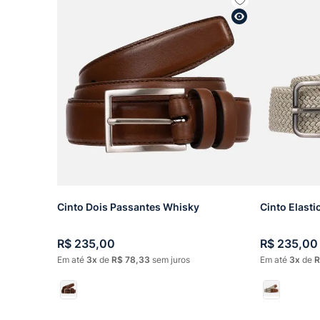
Cinto Dois Passantes Whisky
Cinto Elasti
R$
235
,
00
R$
235
,
00
Em até
3
de
R$
78
,
33
sem juros
Em até
3
de
R