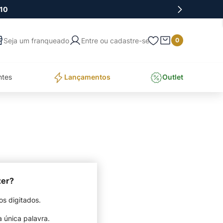
10
Entre ou cadastre-se
0
ntes
Lançamentos
Outlet
zer?
os digitados.
a única palavra.