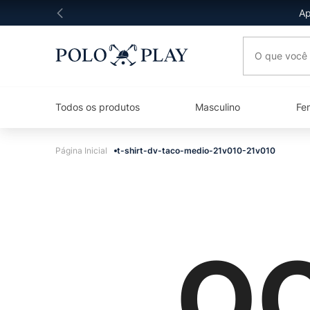
Ap
O que você 
Todos os produtos
Masculino
Fe
t-shirt-dv-taco-medio-21v010-21v010
OO