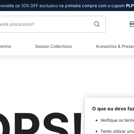
roveite os 10% OFF exclusivo na primeira compra com o cupom
PLP
está procurando?
minino
Season Collections
Acessórios & Prese
PS!
O que eu devo fa
Verifique os term
Tente utilizar um