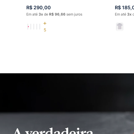
R$
290
,
00
R$
185
,
Em até
3
de
R$
96
,
66
sem juros
Em até
3
5