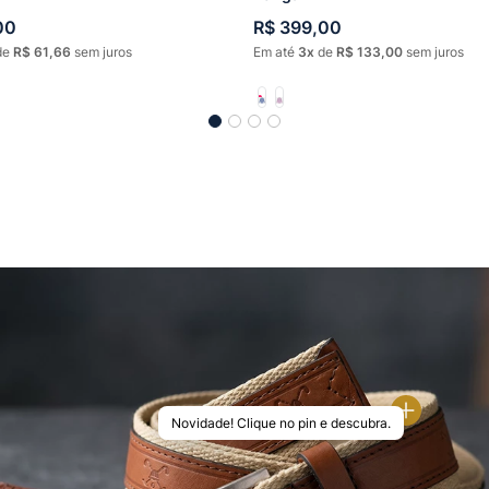
00
R$
399
,
00
de
R$
61
,
66
sem juros
Em até
3
de
R$
133
,
00
sem juros
Novidade! Clique no pin e descubra.