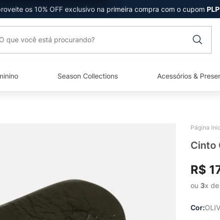
roveite os 10% OFF exclusivo na primeira compra com o cupom
PLP
que você está procurando?
minino
Season Collections
Acessórios & Prese
Cinto
R$
1
ou 
3
x de
Cor
OLI