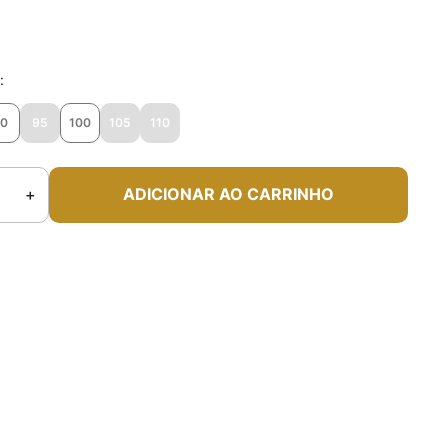
o
90
95
100
105
110
＋