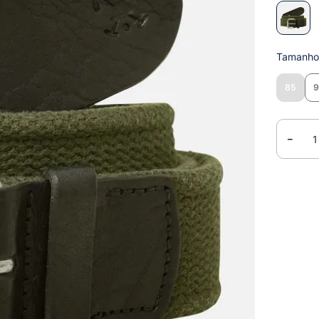
Tamanh
85
－