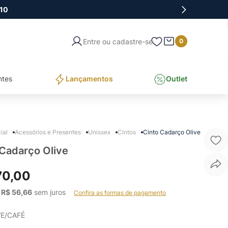
10
Entre ou cadastre-se
0
ntes
Lançamentos
Outlet
Acessórios e Presentes
Unissex
Cintos
Cinto Cadarço Olive
 Cadarço Olive
70
,
00
 
R$
56
,
66
 sem juros    
Confira as formas de pagamento
VE/CAFÉ