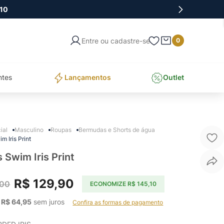
10
Entre ou cadastre-se
0
ntes
Lançamentos
Outlet
Masculino
Roupas
Bermudas e Shorts de água
m Iris Print
 Swim Iris Print
R$
129
,
90
00
ECONOMIZE
R$
145
,
10
 
R$
64
,
95
 sem juros    
Confira as formas de pagamento