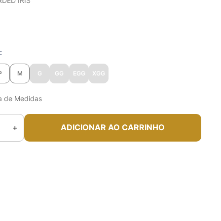
RDED IRIS
o
P
M
G
GG
EGG
XGG
a de Medidas
＋