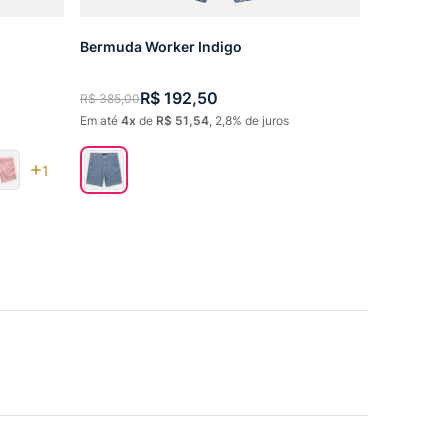
Bermuda Worker Indigo
R$
192
,
50
R$
385
,
00
Em até
4
de
R$
51
,
54
,
2,8%
de juros
1