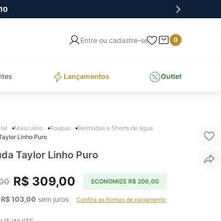
10
Entre ou cadastre-se
0
ntes
Lançamentos
Outlet
Masculino
Roupas
Bermudas e Shorts de água
aylor Linho Puro
da Taylor Linho Puro
R$
309
,
00
00
ECONOMIZE
R$
206
,
00
 
R$
103
,
00
 sem juros    
Confira as formas de pagamento