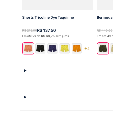
Shorts Tricoline Dye Taquinho
Bermuda 
R$
137
,
50
R$
275
,
00
R$
440
,
00
Em até
2
de
R$
68
,
75
sem juros
Em até
4
4