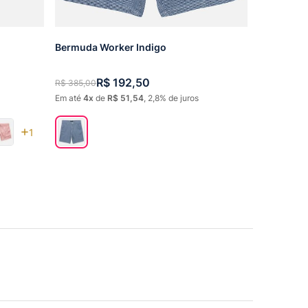
Bermuda Worker Indigo
R$
192
,
50
R$
385
,
00
Em até
4
de
R$
51
,
54
,
2,8%
de juros
1