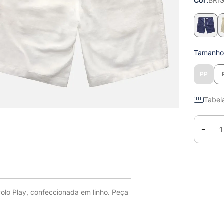
Cor
BRI
Tamanh
PP
Tabel
－
olo Play, confeccionada em linho. Peça