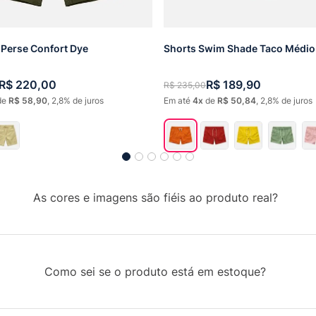
Perse Confort Dye
Shorts Swim Shade Taco Médio
R$
220
,
00
R$
189
,
90
R$
235
,
00
de
R$
58
,
90
,
2,8%
de juros
Em até
4
de
R$
50
,
84
,
2,8%
de juros
As cores e imagens são fiéis ao produto real?
Como sei se o produto está em estoque?