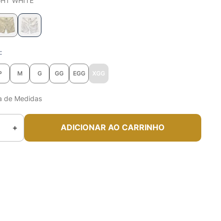
GHT WHITE
o
P
M
G
GG
EGG
XGG
a de Medidas
＋