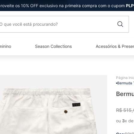
roveite os 10% OFF exclusivo na primeira compra com o cupom
PLP
que você está procurando?
minino
Season Collections
Acessórios & Prese
Bermuda T
Bermu
R$
515
,
ou 
3
x de