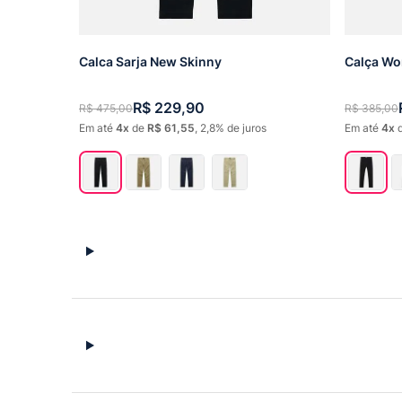
Calca Sarja New Skinny
Calça Wo
R$
229
,
90
R$
475
,
00
R$
385
,
00
Em até
4
de
R$
61
,
55
,
2,8%
de juros
Em até
4