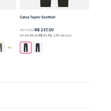
Calca Taylor Scottish
R$
237
,
50
R$
475
,
00
Em até
5
de
R$
51
,
56
,
2,8%
de juros
1