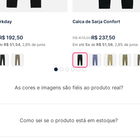
rkday
Calca de Sarja Confort
R$
192
,
50
R$
237
,
50
R$
475
,
00
de
R$
51
,
54
,
2,8%
de juros
Em até
5
de
R$
51
,
56
,
2,8%
de juros
As cores e imagens são fiéis ao produto real?
Como sei se o produto está em estoque?