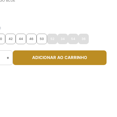
IGO BLUE
o
40
42
44
46
50
52
34
54
36
＋