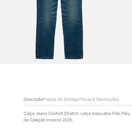
Descrição
Prazos De Entrega
Trocas E Devoluções
Calça Jeans Confort Stretch: calça masculina Polo Play
da Coleção Inverno 2025.