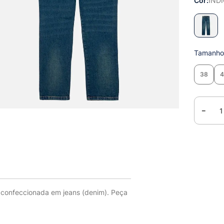
Cor
IND
Tamanh
38
－
, confeccionada em jeans (denim). Peça