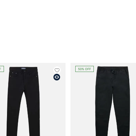
F
50%
OFF