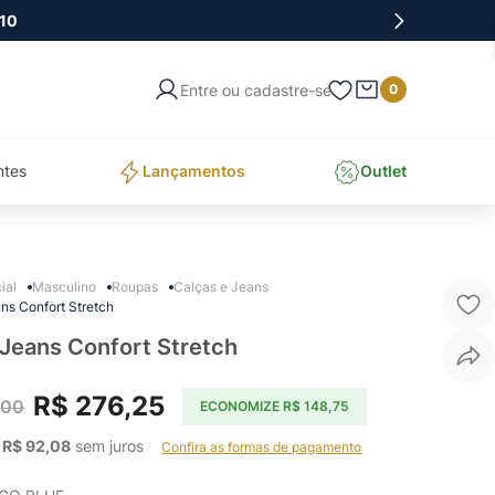
10
Entre ou cadastre-se
0
ntes
Lançamentos
Outlet
Masculino
Roupas
Calças e Jeans
ns Confort Stretch
 Jeans Confort Stretch
R$
276
,
25
,
00
ECONOMIZE
R$
148
,
75
 
R$
92
,
08
 sem juros    
Confira as formas de pagamento