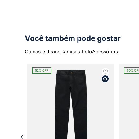
Você também pode gostar
Calças e Jeans
Camisas Polo
Acessórios
52%
OFF
50%
OF