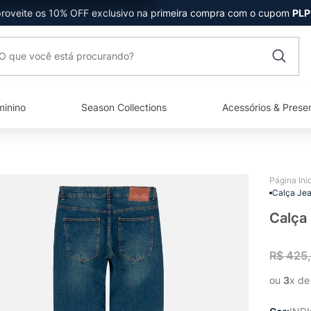
roveite os 10% OFF exclusivo na primeira compra com o cupom
PLP
que você está procurando?
minino
Season Collections
Acessórios & Prese
Calça Jea
Calça
R$
425
ou 
3
x de