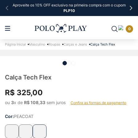
Aproveite os 10% OFF exclusivo na primeira compra com o cupom
PLP10
0
Masculino
Roupas
Calças e Jeans
Calça Tech Flex
Calça Tech Flex
R$
325
,
00
ou 
3
x de 
R$
108
,
33
 sem juros    
Confira as formas de pagamento
Cor
PEACOAT