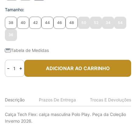
Tamanho
38
40
42
44
46
48
50
52
34
54
36
Tabela de Medidas
ADICIONAR AO CARRINHO
－
＋
Descrição
Prazos De Entrega
Trocas E Devoluções
Calça Tech Flex: calça masculina Polo Play. Peça da Coleção
Inverno 2026.