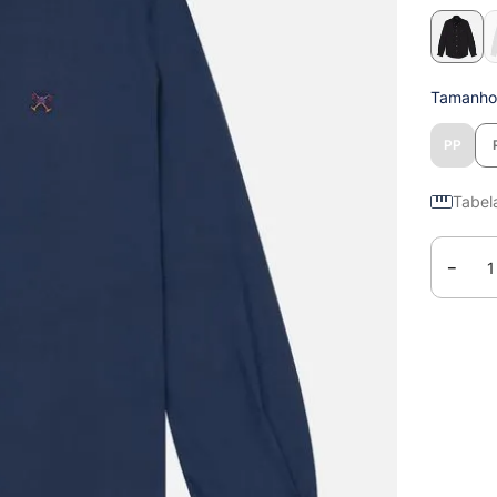
Tamanh
PP
Tabel
－