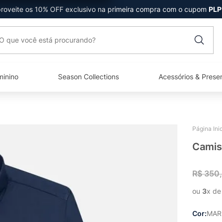
roveite os 10% OFF exclusivo na primeira compra com o cupom
PLP
que você está procurando?
minino
Season Collections
Acessórios & Prese
Camis
R$
350
ou 
3
x de
Cor
MAR