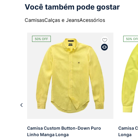
Você também pode gostar
Camisas
Calças e Jeans
Acessórios
50%
OFF
50%
OF
Camisa Custom Button-Down Puro
Camisa 
Linho Manga Longa
Longa