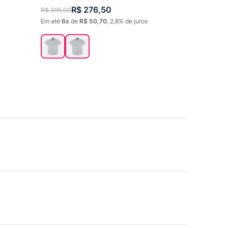
R$
276
,
50
R$
395
,
00
Em até
6
de
R$
50
,
70
,
2,8%
de juros