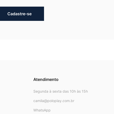
Cadastre-se
Atendimento
Segunda à sexta das 10h às 15h
camila@poloplay.com.br
WhatsApp