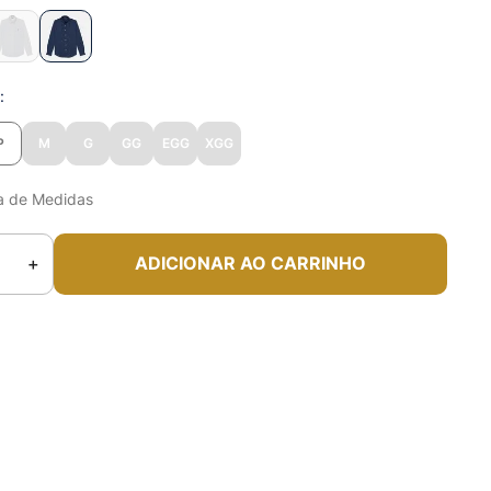
o
P
M
G
GG
EGG
XGG
a de Medidas
＋