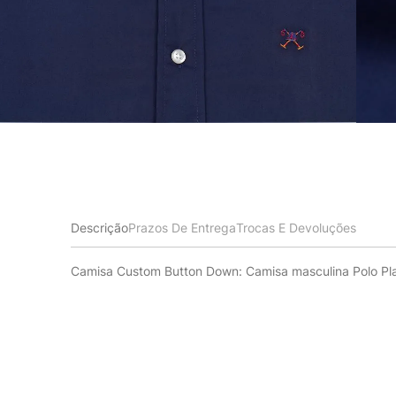
Descrição
Prazos De Entrega
Trocas E Devoluções
Camisa Custom Button Down: Camisa masculina Polo Pl