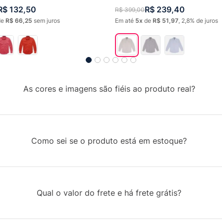
R$
132
,
50
R$
239
,
40
R$
399
,
00
de
R$
66
,
25
sem juros
Em até
5
de
R$
51
,
97
,
2,8%
de juros
As cores e imagens são fiéis ao produto real?
Como sei se o produto está em estoque?
Qual o valor do frete e há frete grátis?