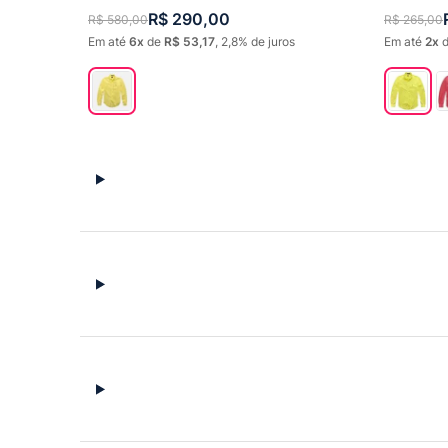
R$
290
,
00
R$
580
,
00
R$
265
,
00
Em até
6
de
R$
53
,
17
,
2,8%
de juros
Em até
2