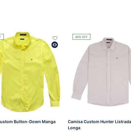
F
40%
OFF
Custom Button-Down Manga
Camisa Custom Hunter Listrad
Longa