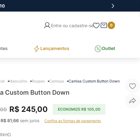
10
Entre ou cadastre-se
0
ntes
Lançamentos
Outlet
Masculino
Roupas
Camisas
Camisa Custom Button Down
a Custom Button Down
R$
245
,
00
,
00
ECONOMIZE
R$
105
,
00
 
R$
81
,
66
 sem juros    
Confira as formas de pagamento
INHO