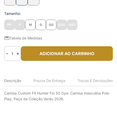
Tamanho
PP
P
M
G
GG
EGG
XGG
Tabela de Medidas
ADICIONAR AO CARRINHO
－
＋
Descrição
Prazos De Entrega
Trocas E Devoluções
Camisa Custom Fit Hunter Fio 50 Dye: Camisa masculina Polo
Play. Peça da Coleção Verão 2026.