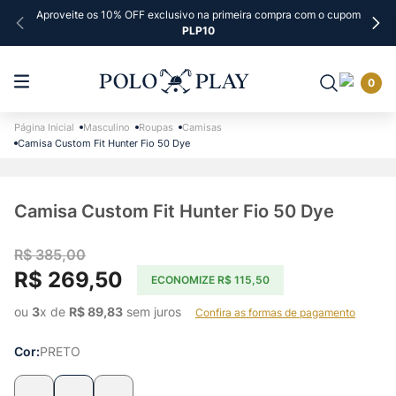
Aproveite os 10% OFF exclusivo na primeira compra com o cupom
PLP10
0
Masculino
Roupas
Camisas
Camisa Custom Fit Hunter Fio 50 Dye
Camisa Custom Fit Hunter Fio 50 Dye
R$
385
,
00
R$
269
,
50
ECONOMIZE
R$
115
,
50
ou 
3
x de 
R$
89
,
83
 sem juros    
Confira as formas de pagamento
Cor
PRETO