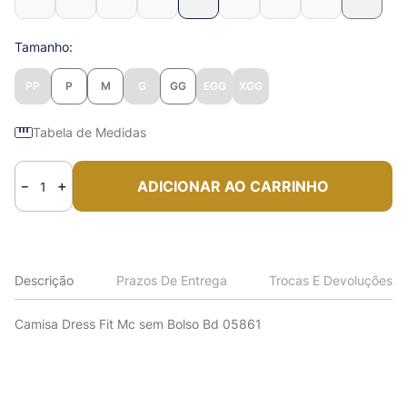
Tamanho
PP
P
M
G
GG
EGG
XGG
Tabela de Medidas
ADICIONAR AO CARRINHO
－
＋
Descrição
Prazos De Entrega
Trocas E Devoluções
Camisa Dress Fit Mc sem Bolso Bd 05861