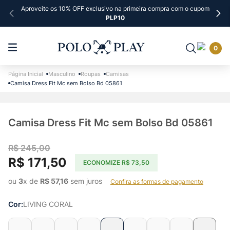
Aproveite os 10% OFF exclusivo na primeira compra com o cupom
PLP10
0
Masculino
Roupas
Camisas
Camisa Dress Fit Mc sem Bolso Bd 05861
Camisa Dress Fit Mc sem Bolso Bd 05861
R$
245
,
00
R$
171
,
50
ECONOMIZE
R$
73
,
50
ou 
3
x de 
R$
57
,
16
 sem juros    
Confira as formas de pagamento
Cor
LIVING CORAL