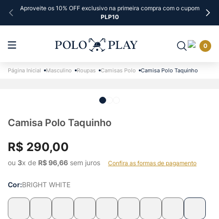
Aproveite os 10% OFF exclusivo na primeira compra com o cupom
PLP10
0
Masculino
Roupas
Camisas Polo
Camisa Polo Taquinho
Camisa Polo Taquinho
R$
290
,
00
ou 
3
x de 
R$
96
,
66
 sem juros    
Confira as formas de pagamento
Cor
BRIGHT WHITE