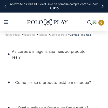
Aproveite os 10% OFF exclusivo na primeira compra com o cupom
PLP10
0
Masculino
Roupas
Camisas Polo
Camisa Polo Usa
As cores e imagens são fiéis ao produto
real?
Como sei se o produto está em estoque?
Qual o valor do frete e há frete grátis?