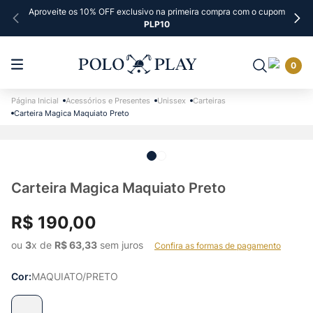
Aproveite os 10% OFF exclusivo na primeira compra com o cupom
PLP10
0
Acessórios e Presentes
Unissex
Carteiras
Carteira Magica Maquiato Preto
Carteira Magica Maquiato Preto
R$
190
,
00
ou 
3
x de 
R$
63
,
33
 sem juros    
Confira as formas de pagamento
Cor
MAQUIATO/PRETO