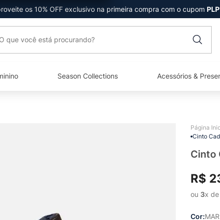
roveite os 10% OFF exclusivo na primeira compra com o cupom
PLP
que você está procurando?
minino
Season Collections
Acessórios & Prese
Cinto Cad
Cinto
R$
2
ou 
3
x de
Cor
MAR