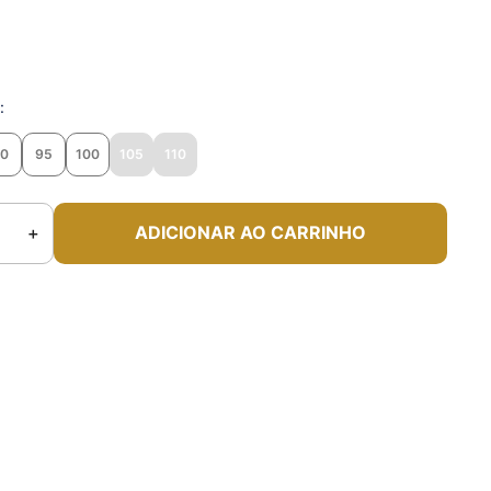
o
90
95
100
105
110
＋