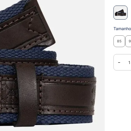
Tamanh
85
－