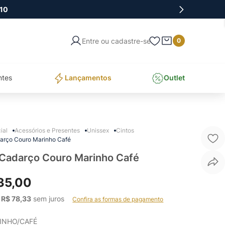
10
Entre ou cadastre-se
0
ntes
Lançamentos
Outlet
Acessórios e Presentes
Unissex
Cintos
arço Couro Marinho Café
 Cadarço Couro Marinho Café
35
,
00
 
R$
78
,
33
 sem juros    
Confira as formas de pagamento
INHO/CAFÉ