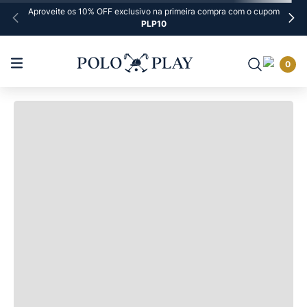
Carregando...
Aproveite os 10% OFF exclusivo na primeira compra com o cupom
PLP10
As cores e imagens são fiéis ao produto
real?
0
Como sei se o produto está em estoque?
Qual o valor do frete e há frete grátis?
Como proceder se quiser trocar ou devolver
um produto?