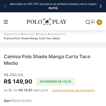
Aproveite os 10% OFF exclusivo na primeira compra com o cupom
PLP10
0
Masculino
Roupas
Camisas Polo
Camisa Polo Shade Manga Curta Taco Medio
Camisa Polo Shade Manga Curta Taco
Medio
R$
260
,
00
R$
149
,
90
ECONOMIZE
R$
110
,
10
ou 
2
x de 
R$
74
,
95
 sem juros    
Confira as formas de pagamento
Cor
PEACH ECHO