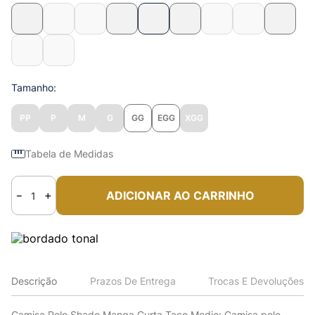
Tamanho
PP
P
M
G
GG
EGG
XGG
Tabela de Medidas
ADICIONAR AO CARRINHO
－
＋
Descrição
Prazos De Entrega
Trocas E Devoluções
Camisa Polo Shade Manga Curta Taco Medio: Camisa polo