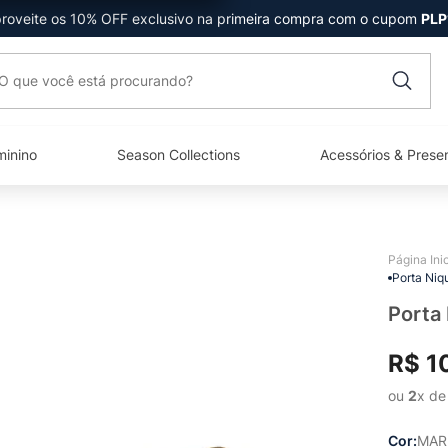
roveite os 10% OFF exclusivo na primeira compra com o cupom
PLP
que você está procurando?
minino
Season Collections
Acessórios & Prese
Porta Niq
Porta
R$
1
ou 
2
x de
Cor
MA