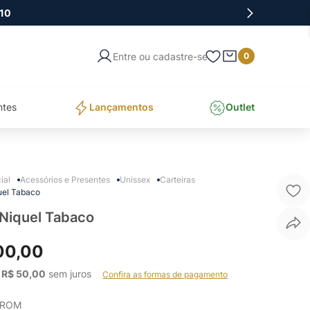
10
Entre ou cadastre-se
0
ntes
Lançamentos
Outlet
Acessórios e Presentes
Unissex
Carteiras
uel Tabaco
 Niquel Tabaco
00
,
00
 
R$
50
,
00
 sem juros    
Confira as formas de pagamento
RROM