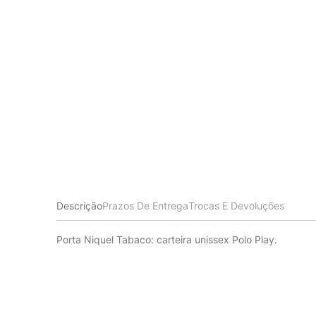
Descrição
Prazos De Entrega
Trocas E Devoluções
Porta Niquel Tabaco: carteira unissex Polo Play.