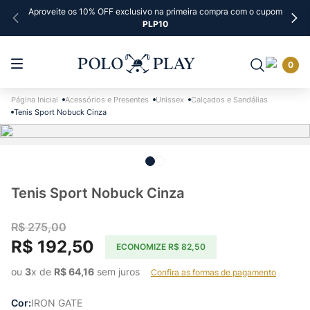
Aproveite os 10% OFF exclusivo na primeira compra com o cupom
PLP10
0
Acessórios e Presentes
Unissex
Calçados e Sandálias
Tenis Sport Nobuck Cinza
Tenis Sport Nobuck Cinza
R$
275
,
00
R$
192
,
50
ECONOMIZE
R$
82
,
50
ou 
3
x de 
R$
64
,
16
 sem juros    
Confira as formas de pagamento
Cor
IRON GATE