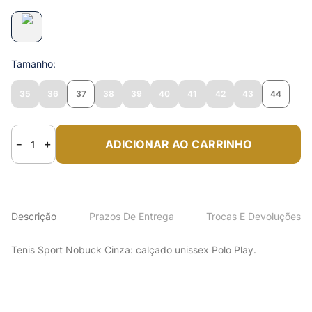
Tamanho
35
36
37
38
39
40
41
42
43
44
ADICIONAR AO CARRINHO
－
＋
Descrição
Prazos De Entrega
Trocas E Devoluções
Tenis Sport Nobuck Cinza: calçado unissex Polo Play.